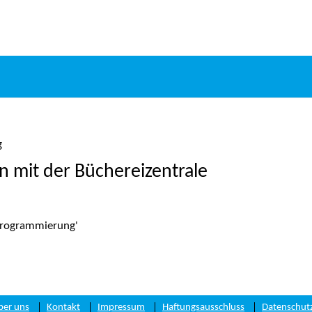
g
en mit der Büchereizentrale
'Programmierung'
ber uns
Kontakt
Impressum
Haftungsausschluss
Datenschut