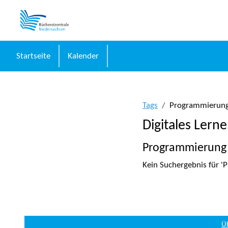
Zum Hauptinhalt
Startseite
Kalender
Tags
Programmierun
Digitales Lern
Programmierung
Kein Suchergebnis für 
Ü