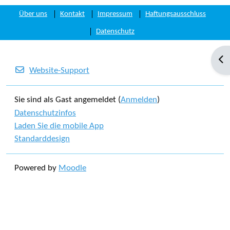
Über uns
Kontakt
Impressum
Haftungsausschluss
Datenschutz
Blo
Website-Support
Sie sind als Gast angemeldet (
Anmelden
)
Datenschutzinfos
Laden Sie die mobile App
Standarddesign
Powered by
Moodle