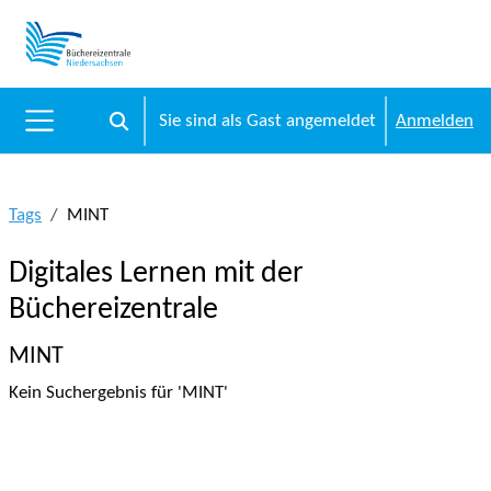
Zum Hauptinhalt
Sie sind als Gast angemeldet
Anmelden
Sucheingabe umschalten
Website-Übersicht
Tags
MINT
Digitales Lernen mit der
Büchereizentrale
MINT
Kein Suchergebnis für 'MINT'