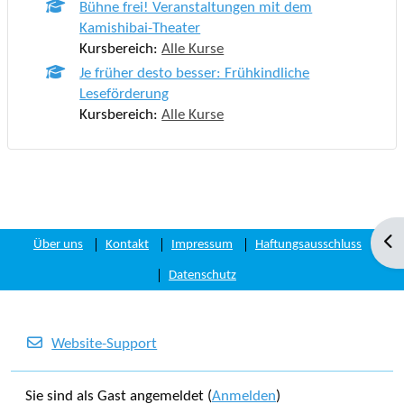
Bühne frei! Veranstaltungen mit dem
Kamishibai-Theater
Kursbereich:
Alle Kurse
Je früher desto besser: Frühkindliche
Leseförderung
Kursbereich:
Alle Kurse
Blo
Über uns
Kontakt
Impressum
Haftungsausschluss
Datenschutz
Website-Support
Sie sind als Gast angemeldet (
Anmelden
)