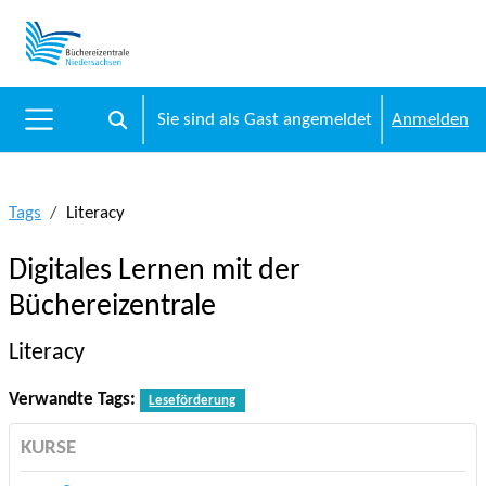
Zum Hauptinhalt
Sie sind als Gast angemeldet
Anmelden
Sucheingabe umschalten
Website-Übersicht
Tags
Literacy
Digitales Lernen mit der
Büchereizentrale
Literacy
Verwandte Tags:
Leseförderung
KURSE