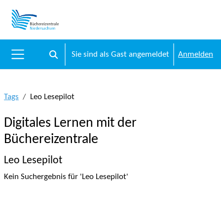
Zum Hauptinhalt
Sie sind als Gast angemeldet
Anmelden
Sucheingabe umschalten
Website-Übersicht
Tags
Leo Lesepilot
Digitales Lernen mit der
Büchereizentrale
Leo Lesepilot
Kein Suchergebnis für 'Leo Lesepilot'