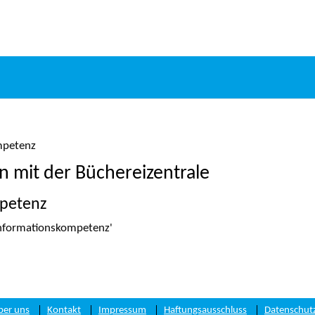
mpetenz
en mit der Büchereizentrale
petenz
Informationskompetenz'
ber uns
Kontakt
Impressum
Haftungsausschluss
Datenschut