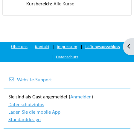
Kursbereich:
Alle Kurse
Blo
Über uns
Kontakt
Impressum
Haftungsausschluss
Datenschutz
Website-Support
Sie sind als Gast angemeldet (
Anmelden
)
Datenschutzinfos
Laden Sie die mobile App
Standarddesign