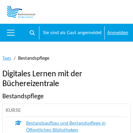
Zum Hauptinhalt
Sie sind als Gast angemeldet
Anmelden
Sucheingabe umschalten
Website-Übersicht
Tags
Bestandspflege
Digitales Lernen mit der
Büchereizentrale
Bestandspflege
KURSE
Bestandsaufbau und Bestandspflege in
Öffentlichen Bibliotheken