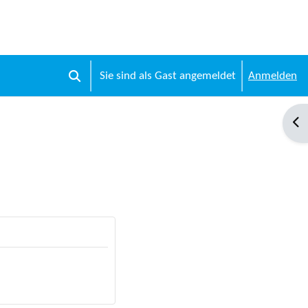
Sie sind als Gast angemeldet
Anmelden
Sucheingabe umschalten
Blo