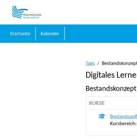
Zum Hauptinhalt
Startseite
Kalender
Tags
Bestandskonzep
Digitales Lern
Bestandskonzept
KURSE
Bestandsaufb
Kursbereich