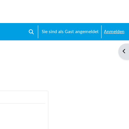
Sie sind als Gast angemeldet
Anmelden
Sucheingabe umschalten
Blo