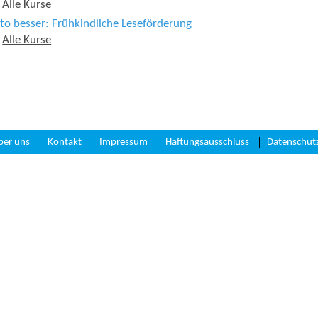
:
Alle Kurse
sto besser: Frühkindliche Leseförderung
:
Alle Kurse
ber uns
Kontakt
Impressum
Haftungsausschluss
Datenschut