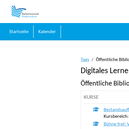
Zum Hauptinhalt
Startseite
Kalender
Tags
Öffentliche Bibl
Digitales Lern
Öffentliche Bibli
KURSE
Bestandsaufb
Kursbereich
Bühne frei!